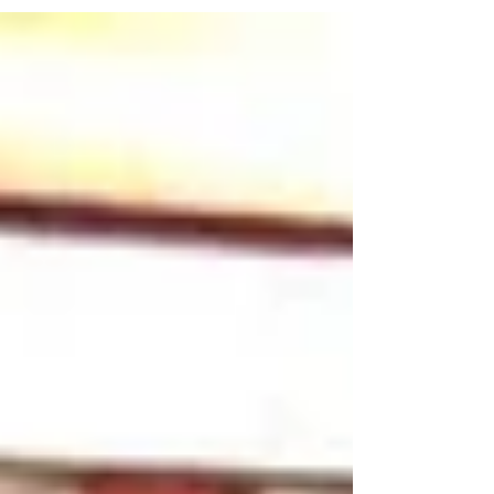
及校園一些被棄置物料升級再造，實踐社區文
化保育的概念外，亦將呈現自身的獨特故事。
除一眾同學進駐沙田大會堂外，視藝科梁敏婷
老師更會親自於6月2日（星期六），上午11:25
分至11:45...