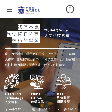
我們不應
Digital Literacy
只停留在科技
人文科技素養
技術的學習
現在的媒體科技與我們的日常生活密不可分，在每個
人都有一部智能電話的年代，科技教育不應只停留在
科技技術的學習，而應該是一種人文科技素養。
Liberal Art
Digital
ISTE
Technology
Citizen
科技教育
國際標準
數碼公民
人文科技
進一步了解
進一步了解
進一步了解