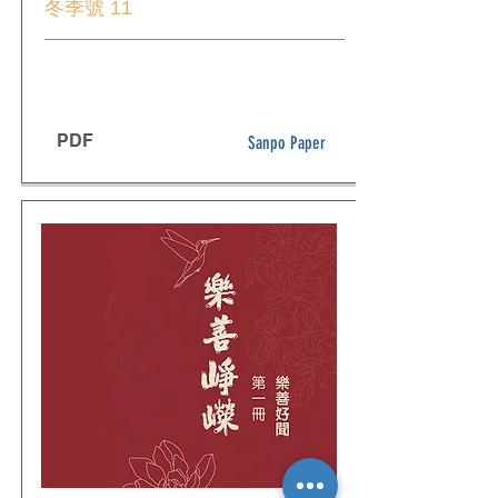
冬季號 11
PDF
Sanpo Paper