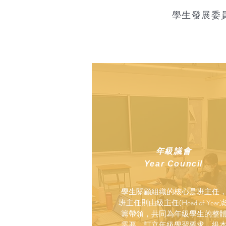
學生發展委
年級議會
Year Council
學生關顧組織的核心是班主任
班主任則由級主任(Head of Year)
籌帶領，共同為年級學生的整
需要，訂立年級學習要求、級