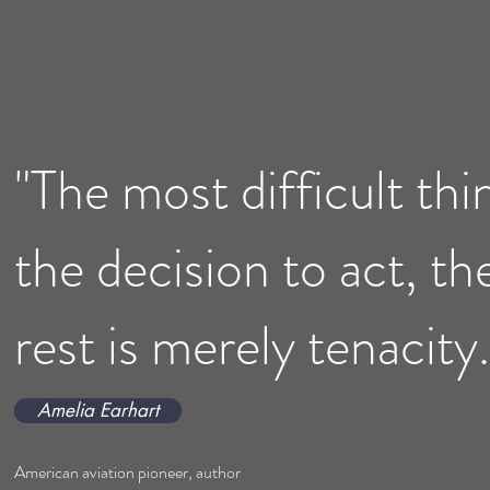
"The most difficult thin
the decision to act, th
rest is merely tenacity.
Amelia Earhart
American aviation pioneer, author