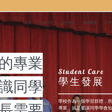
首頁
入讀王中
王中簡介
課程概覽
王中
的專業
Student Care
學生發展
識同學
學校作為一個學習群體，
長需要
專業，就是要讓同學學會