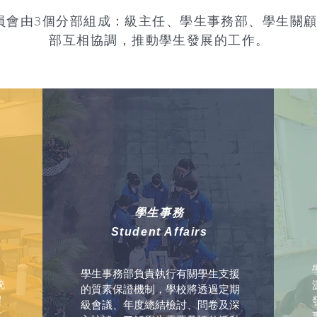
員會由3個分部組成：級主任、學生事務部、學生關顧
部互相協調，推動學生發展的工作。
學生事務
​Student Affairs
，
學生事務部負責執行有關學生支援
統
的質素保證機制，學校將透過定期
體
級會議、年度總結檢討、問卷及深
本