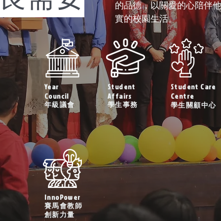
的品德，以關愛的心陪伴
實的校園生活。
Year
Student
Student Care
Council
Affairs
Centre
年級議會
學生事務
學生關顧中心
進一步了解
進一步了解
進一步了解
InnoPower
賽馬會教師
創新力量