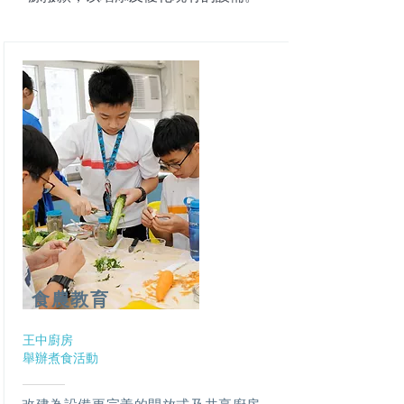
​食農教育
​王中廚房
舉辦煮食活動