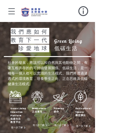
我們應如何
教育下一代
Green Living
珍愛地球
低碳生活
社會的發展，應該可以和自然與其他動物之間，有
著互相共存的的可持續發展關係。低碳生活，是一
種每一個人都可以實踐的生活模式。我們將透過滲
透式的環境教育，培養學生正向、正念思維及低碳
健康生活模式。
Green Living
Mindfulness
Farming
Horticultural
Education
Theory
​正念教育
耕作
Platform
園芸療法
低碳生活
教育平台
進一步了解
進一步了解
進一步了解
進一步了解