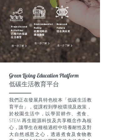
Environmental
Now and
Projects and
Policy
Future
Activities
校園現時的
現在與未來
已推行的低碳
環保政策
生活教育
進一步了解
進一步了解
進一步了解
Green Living Education Platform
低碳生活教育平台
我們正在發展具特色校本「低碳生活教
育平台」，從課程到學校環境及政策，
於校園生活中，以學習耕作、煮食、
STEM 再生能源科技及共享概念作為核
心，讓學生在種植過程中培養耐性及對
大自然感恩之心，透過煮食及食物教