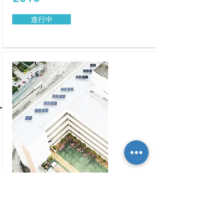
進行中
Projects and activities
已推行的低碳生活教育
我們善用低碳生活平台及體驗學習周
(Learning Detour Week)，參加一天綠色生
電力回購
活體驗營向素食工作坊。同時亦積極參
與其他環保團體活動如齊惜福飲食文化
已申請了中電的太陽能
計劃。