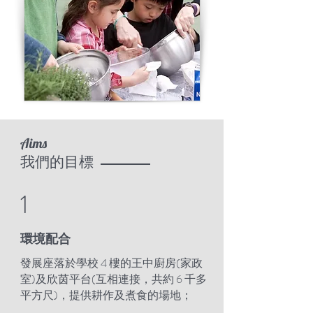
Aims
​我們的目標
1
環境配合
發展座落於學校 4 樓的王中廚房(家政
室)及欣茵平台(互相連接，共約 6 千多
平方尺)，提供耕作及煮食的場地；