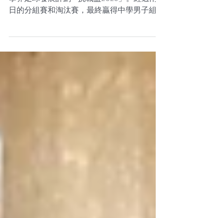
射手
王中足球隊一連兩日(7/3-8/3)參與「賽馬會
學界足球發展計劃 - 挑戰盃2026」。經過兩
日的分組賽和淘汰賽，最終贏得中學男子組碟
賽亞軍。: 當中3B利智誠在兩日賽事中共攻入
13球，成為賽事中的神射手！ 頒獎嘉賓是99
年英超三冠王球隊曼聯球員，司職中堅位置的
朗尼莊臣(Ronny Johnson)。球員們在朗尼莊臣
手上接過獎項，十分興奮。