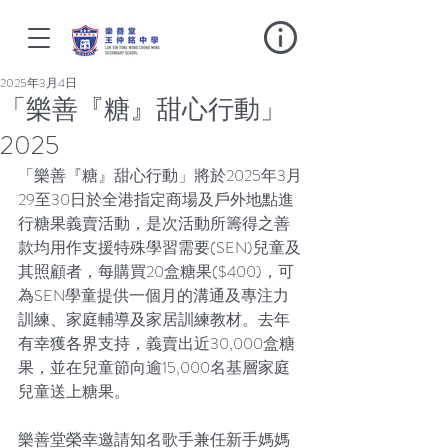
2025年3月4日
「樂善『糖』甜心行動」
2025
「樂善『糖』甜心行動」將於2025年3月
29至30日於全港指定商場及戶外地點進
行糖果義賣活動，是次活動所籌得之善
款均用作支援特殊學習需要(SEN)兒童及
其照顧者，每購買20盒糖果($400)，可
為SEN學童提供一個月的溝通及專注力
訓練、家庭輔導及家居訓練教材。去年
有幸獲各界支持，義賣出近30,000盒糖
果，並在兒童節向逾15,000名基層家庭
兒童送上糖果。
樂善堂榮幸邀請知名歌手兼任新手媽媽