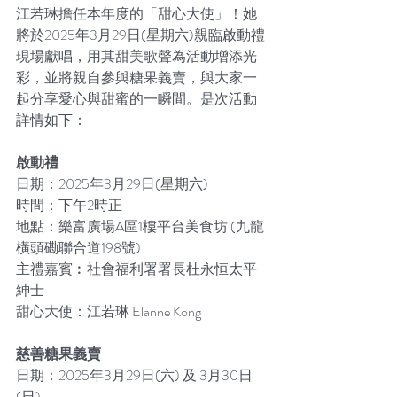
江若琳擔任本年度的「甜心大使」！她
將於2025年3月29日(星期六)親臨啟動禮
現場獻唱，用其甜美歌聲為活動增添光
彩，並將親自參與糖果義賣，與大家一
起分享愛心與甜蜜的一瞬間。是次活動
詳情如下：
啟動禮
日期：2025年3月29日(星期六)
時間：下午2時正
地點：樂富廣場A區1樓平台美食坊 (九龍
橫頭磡聯合道198號)
主禮嘉賓︰社會福利署署長杜永恒太平
紳士
甜心大使：江若琳 Elanne Kong
慈善糖果義賣
日期：2025年3月29日(六) 及 3月30日
(日) 