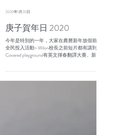
2020年1月20日
庚子賀年日 2020
今年是特別的一年，大家在農曆新年放假前，
全民投入活動~ Wilon校長之前短片都有講到
Covered playground有英文揮春翻譯大賽、新年
運程查詢、甲片設計、歷史人物配對大作戰⋯
禮堂有N人N+1足比賽，羽毛球乒乓球。王中
廚房有賀年美點，四樓The...