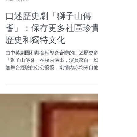
2018年3月19日
口述歷史劇「獅子山傳
耆」：保存更多社區珍貴
歷史和獨特文化
由中英劇團和鄰舍輔導會合辦的口述歷史劇
「獅子山傳耆」在校內演出，演員來自一班全
無舞台經驗的公公婆婆，劇情內亦均來自他們
的真實生活經驗。通過藝術形式，盼年輕一代
了解長者們的成長經過，從而增加兩代之間的
對話。 ＜社區口述歷史戲劇計劃介紹＞ ...