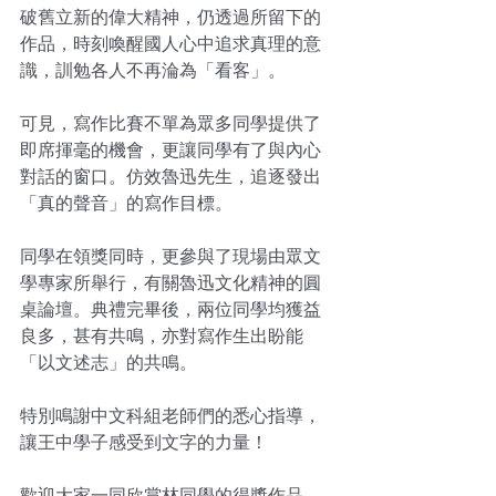
破舊立新的偉大精神，仍透過所留下的
作品，時刻喚醒國人心中追求真理的意
識，訓勉各人不再淪為「看客」。
可見，寫作比賽不單為眾多同學提供了
即席揮毫的機會，更讓同學有了與內心
對話的窗口。仿效魯迅先生，追逐發出
「真的聲音」的寫作目標。
同學在領獎同時，更參與了現場由眾文
學專家所舉行，有關魯迅文化精神的圓
桌論壇。典禮完畢後，兩位同學均獲益
良多，甚有共鳴，亦對寫作生出盼能
「以文述志」的共鳴。
特別鳴謝中文科組老師們的悉心指導，
讓王中學子感受到文字的力量！ 
歡迎大家一同欣賞林同學的得獎作品