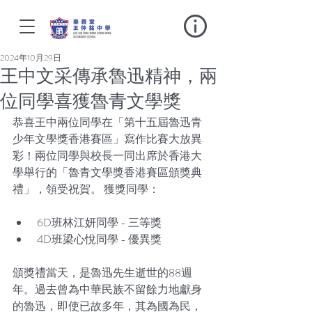
2024年10月29日
王中文采傳承魯迅精神，兩
位同學喜獲魯青文學獎
恭喜王中兩位同學在「第十五屆魯迅青
少年文學獎香港賽區」寫作比賽大放異
彩！兩位同學與校長一同出席於香港大
學舉行的「魯青文學獎香港賽區頒獎典
禮」，領受祝賀。 獲獎同學：
 6D班林江妍同學 - 三等獎
 4D班梁心悅同學 - 優異獎 
頒獎禮當天，是魯迅先生逝世的88週
年。過去曾為中華民族不留餘力地獻身
的魯迅，即使已故多年，其為國為民，