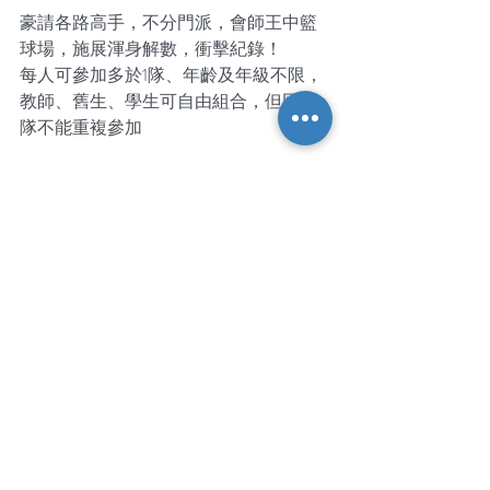
豪請各路高手，不分門派，會師王中籃
球場，施展渾身解數，衝擊紀錄！
每人可參加多於1隊、年齡及年級不限，
教師、舊生、學生可自由組合，但同一
隊不能重複參加
挑戰比賽開始時間為：4月18日下午3時
正
時間最快的4隊將晉級複賽、決賽將由最
後2隊爭奪冠軍寶座
網上報名：
https://forms.gle/XCFjehYY61VAYzzVA