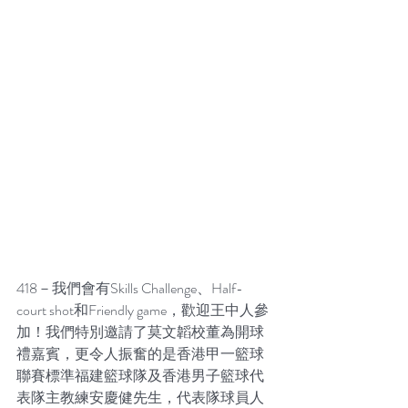
418－我們會有Skills Challenge、Half-
court shot和Friendly game，歡迎王中人參
加！我們特別邀請了莫文韜校董為開球
禮嘉賓，更令人振奮的是香港甲一籃球
聯賽標準福建籃球隊及香港男子籃球代
表隊主教練安慶健先生，代表隊球員人