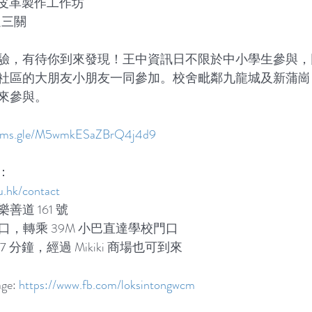
- 皮革製作工作坊
過三關
驗，有待你到來發現！王中資訊日不限於中小學生參與，
社區的大朋友小朋友一同參加。校舍毗鄰九龍城及新蒲崗
來參與。
forms.gle/M5wmkESaZBrQ4j4d9
：
u.hk/contact
道 161 號
口，轉乘 39M 小巴直達學校門口
分鐘，經過 Mikiki 商場也可到來
e: 
https://www.fb.com/loksintongwcm