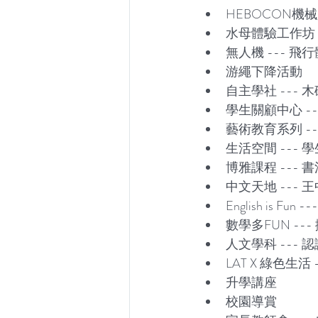
HEBOCON機械
水母體驗工作坊
無人機 --- 飛
游繩下降活動
自主學社 ---
學生關顧中心 -
藝術教育系列 
生活空間 ---
博雅課程 --
中文天地 ---
English is Fun --
數學多FUN --
人文學科 --- 
LAT X 綠色生活
升學講座
校園導賞