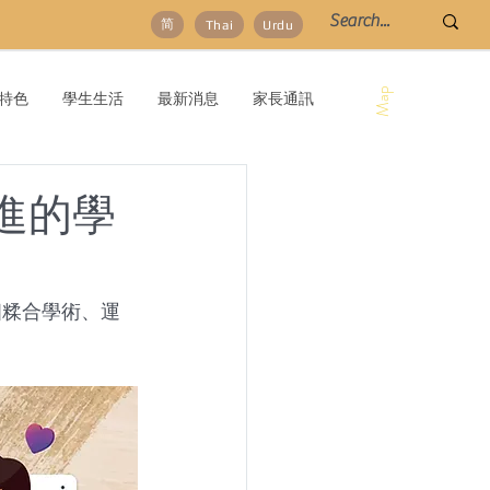
简
Thai
Urdu
Map
特色
學生生活
最新消息
家長通訊
進的學
驗一個糅合學術、運