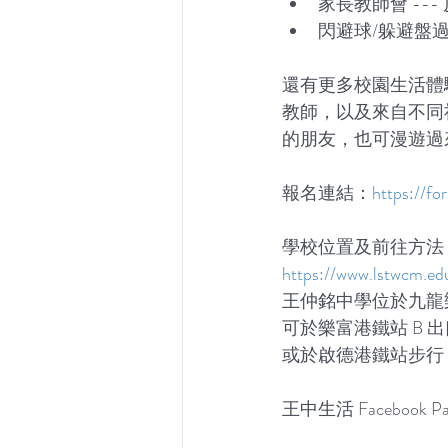
家長教師會 --
閃避球/躲避盤
還有更多校園生活體
教師，以及來自不同
的朋友，也可漫遊過
報名連結：
https://
學校位置及前往方法
https://www.lstwcm.ed
王仲銘中學位於九龍樂善
可於樂富港鐵站 B 出
或於啟德港鐵站步行 7 
王中生活 Facebook Pag