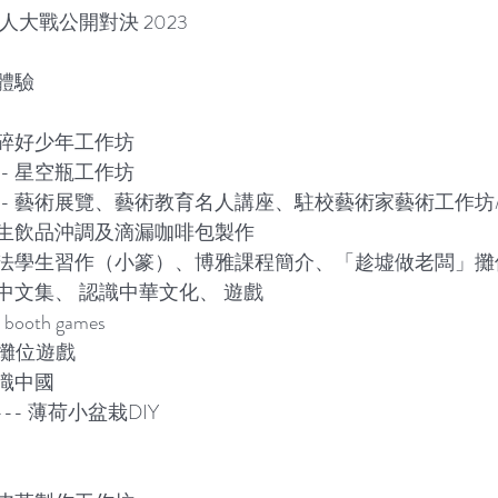
人大戰公開對決 2023
行體驗
 木碎好少年工作坊
-- 星空瓶工作坊
--- 藝術展覽、藝術教育名人講座、駐校藝術家藝術工作坊
 學生飲品沖調及滴漏咖啡包製作
- 書法學生習作（小篆）、博雅課程簡介、「趁墟做老闆」攤
 王中文集、 認識中華文化、 遊戲
- booth games
- 攤位遊戲
認識中國
 --- 薄荷小盆栽DIY