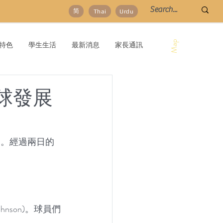
简
Thai
Urdu
Map
特色
學生生活
最新消息
家長通訊
球發展
6」。經過兩日的
nson)。球員們