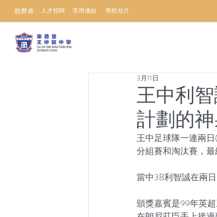
校曆表
人才招聘
常用連結
學校短片
3月11日
王中利智
計劃的神
王中足球隊一連兩日(7
分組賽和淘汰賽，最
當中3B利智誠在兩
頒獎嘉賓是99年英超三
在朗尼莊臣手上接過