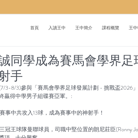
首頁
入讀王中
王中簡介
課程概覽
王中
誠同學成為賽馬會學界足
射手
/3-8/3)參與「賽馬會學界足球發展計劃 - 挑戰盃202
終贏得中學男子組碟賽亞軍。:
日賽事中共攻入13球，成為賽事中的神射手！
冠王球隊曼聯球員，司職中堅位置的朗尼莊臣(Ronny Joh
獎項，十分興奮。