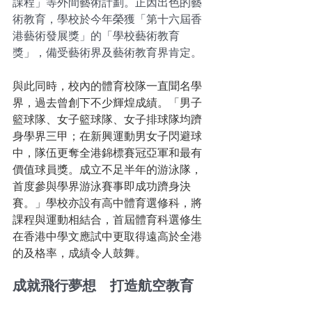
課程」等外間藝術計劃。正因出色的藝
術教育，學校於今年榮獲「第十六屆香
港藝術發展獎」的「學校藝術教育
獎」，備受藝術界及藝術教育界肯定。
與此同時，校內的體育校隊一直聞名學
界，過去曾創下不少輝煌成績。「男子
籃球隊、女子籃球隊、女子排球隊均躋
身學界三甲；在新興運動男女子閃避球
中，隊伍更奪全港錦標賽冠亞軍和最有
價值球員獎。成立不足半年的游泳隊，
首度參與學界游泳賽事即成功躋身決
賽。」學校亦設有高中體育選修科，將
課程與運動相結合，首屆體育科選修生
在香港中學文應試中更取得遠高於全港
的及格率，成績令人鼓舞。
成就飛行夢想　打造航空教育