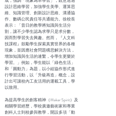
成，強調「現象為本學習」，銳意透過
設計思維學習，加強學生美學、運算思
維、知識管理、創新設計思維、溝通協
作、數碼公民責任等共通能力。徐校長
表示：「昔日的教學將知識與生活分
割，讓不少學生認為求學只是求分數，
因而對學習失去興趣。然而，『人文科
技課程』鼓勵學生探索真實世界的各種
現象，並因應社會問題構思解決方法，
增加知識與生活的連繫，令學生更樂於
學習。」例如，學生能以「綠色生活」
和「圓動力」為題，以小組協作形式進
行學習活動，以「升級再造」概念，設
計出可讓校內工友活用的運載工具，學
以致用。
為提高學生的創客精神（Maker Spirit）及
相關學習經歷，學校廣邀藝術家和專業
創科人士到校參與教學，開設多項「動