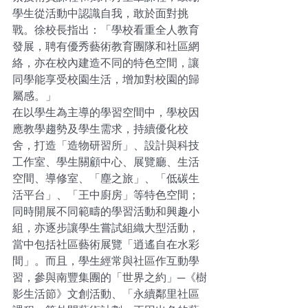
學生從活動中認識自我，敢於面對挑
戰。徐校長指出：「學校看重全人教育
發展，聘有優秀藝術教育團隊和社區網
絡，亦在校內建造不同的特色空間，讓
同學能享受校園生活，增加對校園的歸
屬感。」
在以學生為主導的學習空間中，學校因
應教學趨勢及學生需求，持續優化校
舍，打造「造物研習所」、設計與科技
工作室、學生關顧中心、展覽廳、生活
空間、導修室、「塵之旅」、「低碳生
活平台」、「王中廚房」等特色空間；
同時開展不同範疇的學習活動和興趣小
組，亦逐步讓學生嘗試組織大型活動，
當中包括社區藝術展覽「逍遙自在水彩
間」。而且，學生經常與社區作互動學
習，參與南豐集團的「世界之約」─《樹
影生活節》文創活動、「永續鄰里社區