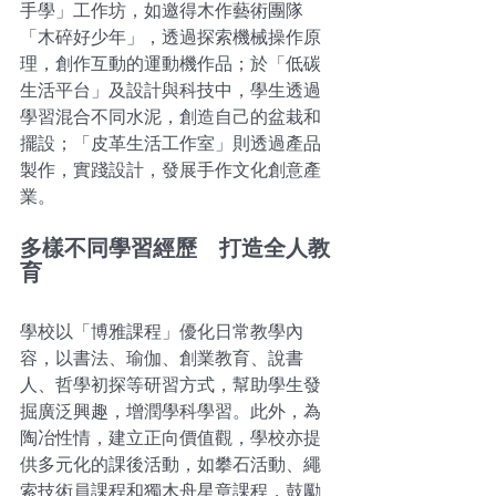
手學」工作坊，如邀得木作藝術團隊
「木碎好少年」，透過探索機械操作原
理，創作互動的運動機作品；於「低碳
生活平台」及設計與科技中，學生透過
學習混合不同水泥，創造自己的盆栽和
擺設；「皮革生活工作室」則透過產品
製作，實踐設計，發展手作文化創意產
業。
多樣不同學習經歷　打造全人教
育
學校以「博雅課程」優化日常教學內
容，以書法、瑜伽、創業教育、說書
人、哲學初探等研習方式，幫助學生發
掘廣泛興趣，增潤學科學習。此外，為
陶冶性情，建立正向價值觀，學校亦提
供多元化的課後活動，如攀石活動、繩
索技術員課程和獨木舟星章課程，鼓勵