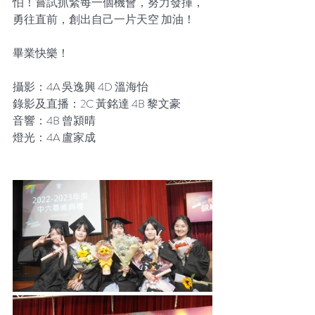
怕！嘗試抓緊每一個機會，努力發揮，
勇往直前，創出自己一片天空 加油！
畢業快樂！
攝影：4A 吳逸興 4D 溫海怡
錄影及直播：2C 黃銘達 4B 黎文豪
音響：4B 曾潁晴
燈光：4A 盧家成