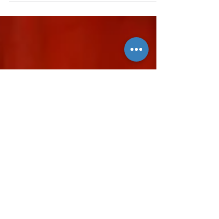
畢業生提供升學就業諮詢、實習機會等。有應
屆文憑試考生說，學校助她發掘興趣、累積經
驗，讓她對未來工作有清晰目標。 扣好裝
備，跨過石壆再蹲下，在老師陪伴之下慢慢游
繩降落，看來都有板有眼，原來她是應屆文憑
試考生。這間中學今年推出「七年級生涯...