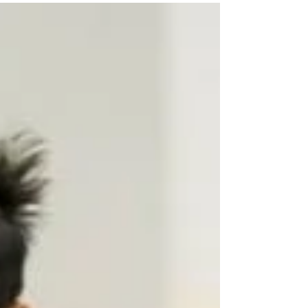
2018年7月17日
讓我們一齊進步！One
Team One Dream！
歡迎所有中一新生，加入王中大家庭！ 亦感
謝所有蒞臨的家長，您和您子女的出席，對王
中意義非凡！ 今天，Wilson校長除了向新成員
介紹王中的課程特色和日常的校園生活外，老
師們亦帶領家長們進行校園遊蹤、小組對談，
氣氛良好！ 值得一提的是，中一新成員們一
同建立了一棵Dream...