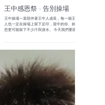
2018年7月19日
王中感恩祭 - 告別操場
王中操場一直陪伴著王中人成長，每一個王中
人也一定在操場上留下足印，當中的你、妳或
您更可能留下不少汗與淚水。 今天我們要跟
這個陪伴大家成長的地方告別了，希望大家懷
著感恩的心跟這片土地說聲「再見！」。期待
新的地方與大家繼續共同成長，一齊努力變
好！...