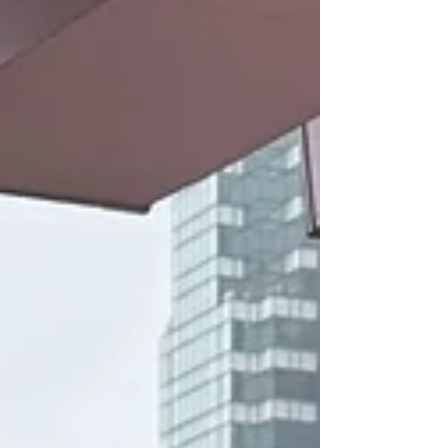
最佳學員）、5B 方希彤、6D 黃浩文獎勵：全
場總冠軍獎金 $2,000、最佳學員獎金 $500、
學員獎金 $100 新興運動挑戰賽（團體季軍）
匹克球 (Pickleball) 冠軍：6B 鄭子濠、6B 李旻
浚、6B 鄺智達、6C 余梓樂三葉球 (Flipball) 季
軍：4A 胡瀚、4A 張栢燊、4A 曾浚鏗、4B 朱
浚僑障礙賽參賽隊員：4B 林方志、4B 劉俊
輝、4B 邱楷霖、4B 譚景燊、4C 何卓峯、4C
林浩丞、4A 張栢燊、3B 伍曉詠、3D 陳倩
怡、5B 方希彤、6D 黃浩文...