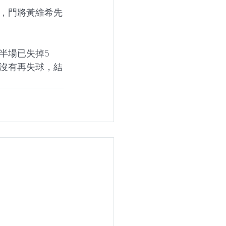
，門將黃維希先
半場已失掉5
沒有再失球，結