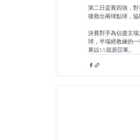
第二日盃賽四強，對
後救出兩球點球，協
決賽對手為佔盡主場
球，半場經教練的一
果以1:5屈居亞軍。