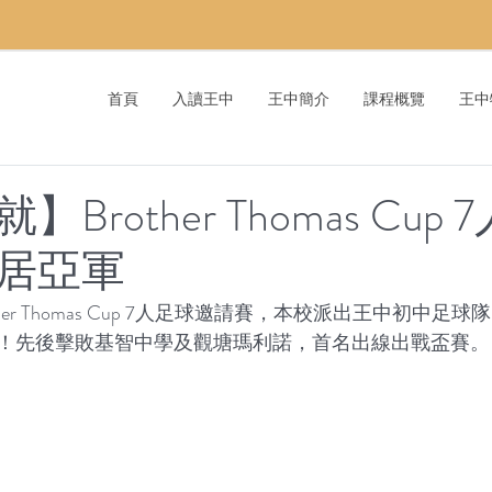
首頁
入讀王中
王中簡介
課程概覽
王中
Brother Thomas Cup
居亞軍
her Thomas Cup 7人足球邀請賽，本校派出王中初中足
！先後擊敗基智中學及觀塘瑪利諾，首名出線出戰盃賽。