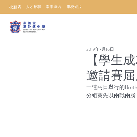
校曆表
人才招聘
常用連結
學校短片
2019年7月16日
【學生成就】
邀請賽屈
一連兩日舉行的Brot
分組賽先以兩戰兩勝