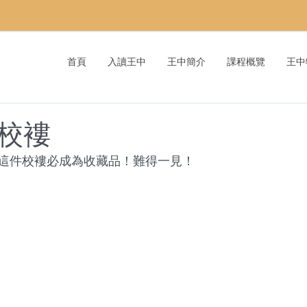
首頁
入讀王中
王中簡介
課程概覽
王中
校褸
這件校褸必成為收藏品！難得一見！