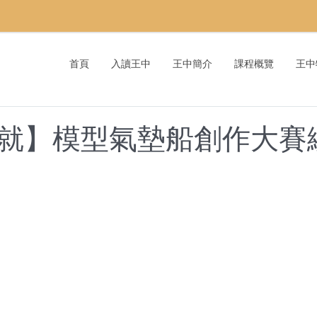
首頁
入讀王中
王中簡介
課程概覽
王中
就】模型氣墊船創作大賽