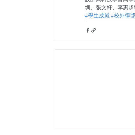
圳、張文軒、李惠超
#學生成就
#校外得