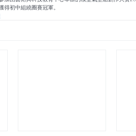
獲得初中組繞圈賽冠軍。
獎