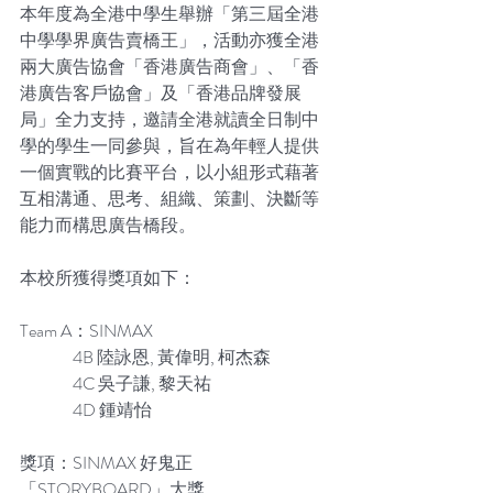
本年度為全港中學生舉辦「第三屆全港
中學學界廣告賣橋王」，活動亦獲全港
兩大廣告協會「香港廣告商會」、「香
港廣告客戶協會」及「香港品牌發展
局」全力支持，邀請全港就讀全日制中
學的學生一同參與，旨在為年輕人提供
一個實戰的比賽平台，以小組形式藉著
互相溝通、思考、組織、策劃、決斷等
能力而構思廣告橋段。
本校所獲得獎項如下：
Team A：SINMAX
                4B 陸詠恩, 黃偉明, 柯杰森
                4C 吳子謙, 黎天祐
                4D 鍾靖怡
獎項：SINMAX 好鬼正
「STORYBOARD」大獎