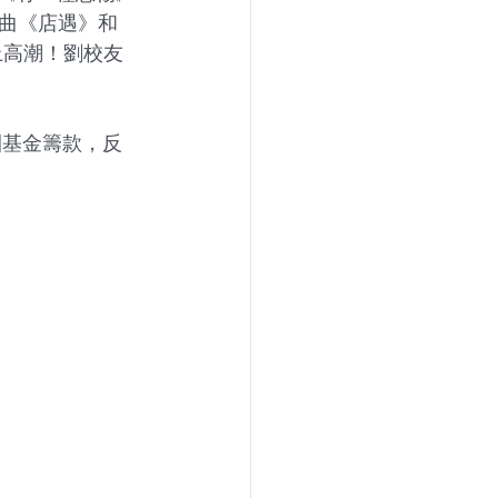
曲《店遇》和
推上高潮！劉校友
團基金籌款，反