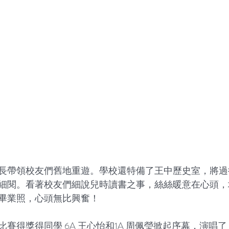
長帶領校友們舊地重遊。學校還特備了王中歷史室，將過
細閱。看著校友們細說兒時讀書之事，絲絲暖意在心頭，
畢業照，心頭無比興奮！
賽得獎得同學 6A 王心怡和1A 周佩瑩掀起序幕，演唱