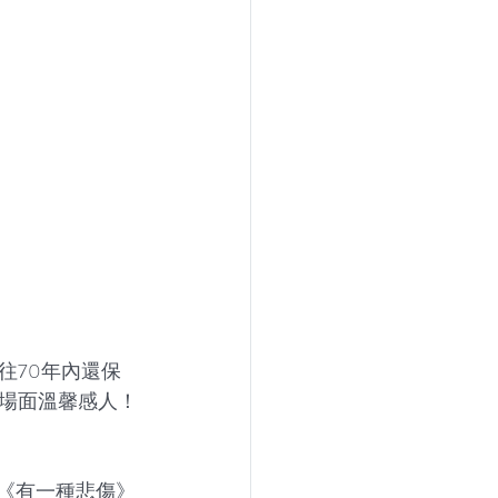
往70年內還保
場面溫馨感人！
了《有一種悲傷》