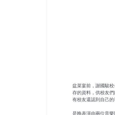
盆菜宴前，謝國駿校
存的資料，供校友們
有校友還認到自己的
是晚表演由兩位音樂比