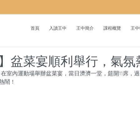
首頁
入讀王中
王中簡介
課程概覽
王中
】盆菜宴順利舉行，氣氛
6日在室內運動場舉辦盆菜宴，當日濟濟一堂，筵開11席，
熱鬧！