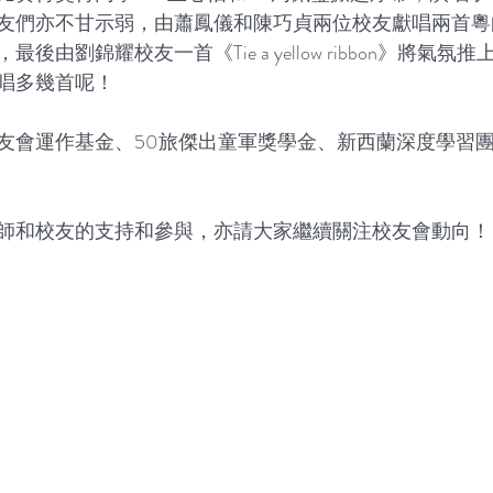
友們亦不甘示弱，由蕭鳳儀和陳巧貞兩位校友獻唱兩首粵
後由劉錦耀校友一首《Tie a yellow ribbon》將氣氛
唱多幾首呢！
友會運作基金、50旅傑出童軍獎學金、新西蘭深度學習
師和校友的支持和參與，亦請大家繼續關注校友會動向！