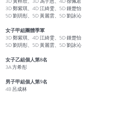
3D 黃梓欣、3D 馮子恩、4D 徐佩君
3D 鄭紫琪、4D 江綺雯、5D 鍾楚怡
5D 劉玥彤、5D 黃麗雲、5D 劉詠沁
女子甲組團體季軍
3D 鄭紫琪、4D 江綺雯、5D 鍾楚怡
5D 劉玥彤、5D 黃麗雲、5D 劉詠沁
女子乙組個人第8名
3A 方希彤
男子甲組個人第9名
4B 呂成林