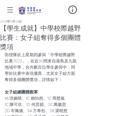
2023年11月24日
【學生成就】中學校際越野
比賽：女子組奪得多個團體
獎項
田徑隊於上星期四參與「中學校際越野
比賽2023」，在近30間來自港島及九龍
地域中學，合共數百位學生參與中，同
學於比賽中表現優異，尤其女子組方面
奪得多個團體獎項，詳情如下： 
女子組總團體殿軍
1A 洪婉晴、1C 賴怡然、1C 周楚嵐
1C 陳可欣、1D 何思穎、2C 萬徽思
2D 岑佩儀、3A 方希彤、3B 梁曉悠