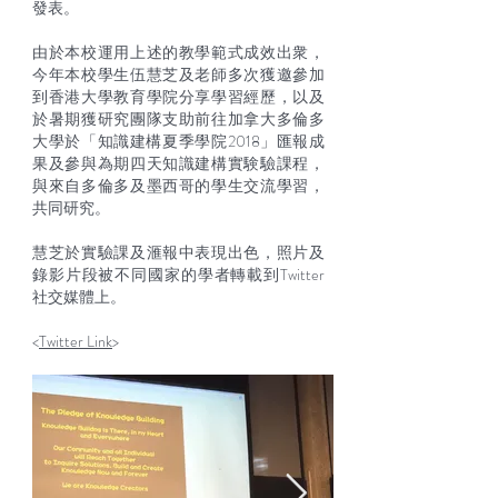
發表。
由於本校運用上述的教學範式成效出衆，
今年本校學生伍慧芝及老師多次獲邀參加
到香港大學教育學院分享學習經歷，以及
於暑期獲研究團隊支助前往加拿大多倫多
大學於「知識建構夏季學院2018」匯報成
果及參與為期四天知識建構實験驗課程，
與來自多倫多及墨西哥的學生交流學習，
共同研究。
慧芝於實驗課及滙報中表現出色，照片及
錄影片段被不同國家的學者轉載到Twitter
社交媒體上。
<
Twitter Link
>