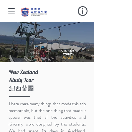
OVERSEAS
STUDIES
海外交流
New Zealand
​Study Tour
紐西蘭團
There were many things that made this trip
memorable, but the one thing that made it
special was that all the activities and
itinerary were designed by the students.
We had spent 15 days in Auckland,