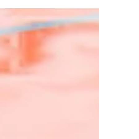
【Gallery】盆栽作品展
《世界之約 In Time Of 南豐集團｜樹影生活
節》盆栽作品展— 由同學利用環保物料製作
的盆栽作品於4樓牆壁展出，推廣綠色生活
外，讓人感受最原始的美。 日期：5月14日 時
間：2:00-5:00pm