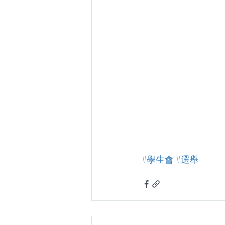
#學生會
#選舉