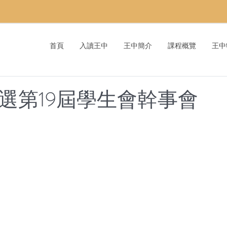
首頁
入讀王中
王中簡介
課程概覽
王中
gle當選第19屆學生會幹事會