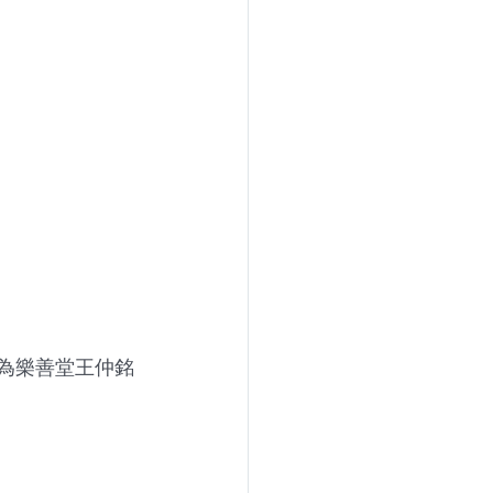
 當選為樂善堂王仲銘