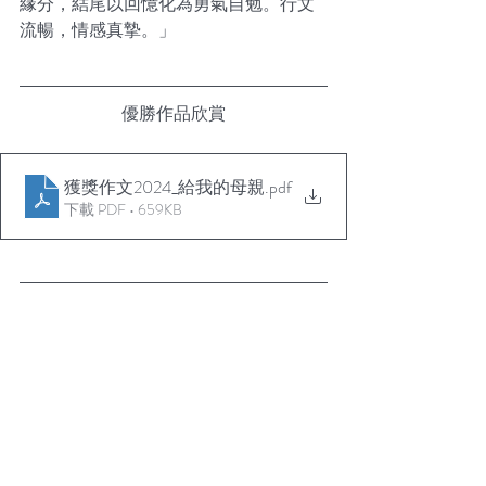
緣分，結尾以回憶化為勇氣自勉。行文
流暢，情感真摯。」
優勝作品欣賞
獲獎作文2024_給我的母親
.pdf
下載 PDF • 659KB