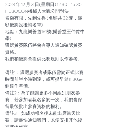
2023 年 12 月 3 日(星期日) 12:30 - 15:30
HEBOCON機械人大戰公開對決
名額有限，先到先得 (名額共 32 隊，滿
額後將設後補名單)
地點：九龍樂善道161號(樂善堂王仲銘中
學)
獲選參賽隊伍將會有專人通知確認參賽
資格。
我們稍後將會提供比賽規則以作參考。
備註1：獲選參賽者或隊伍需於正式比賽
時間前半小時到達，或可提早於11:30am
到達作準備。
備註2：為了能讓更多不同組別朋友參
賽，若參加者報名多於一次，我們會保
留最後批出參賽資格的權利。
備註3：如成功報名後未能出席當天比
賽，請盡快通知我們，以便安排其他後
補隊伍作賽。