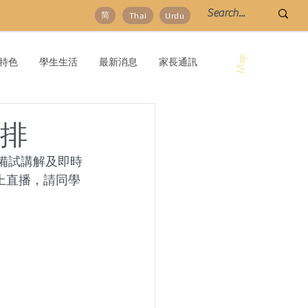
简
Thai
Urdu
Map
特色
學生生活
最新消息
家長通訊
安排
行備試講解及即時
網上直播，請同學