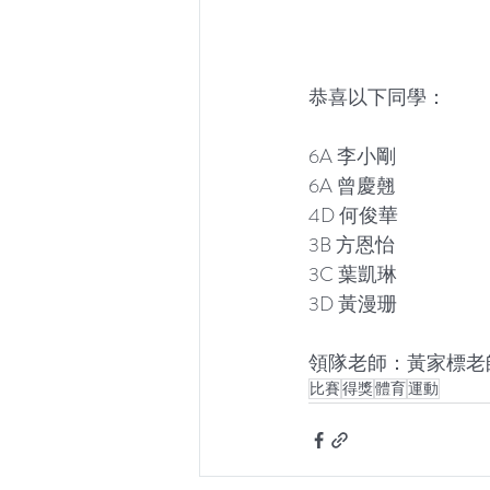
恭喜以下同學：
6A 李小剛
6A 曾慶翹
4D 何俊華
3B 方恩怡
3C 葉凱琳
3D 黃漫珊
領隊老師：黃家標老
比賽
得獎
體育
運動