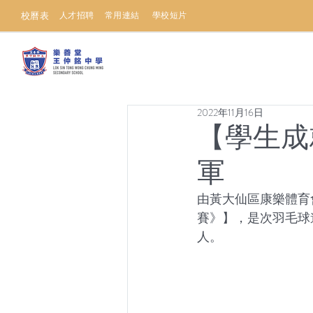
校曆表
人才招聘
常用連結
學校短片
2022年11月16日
【學生成
軍
由黃大仙區康樂體育
賽》】，是次羽毛球
人。