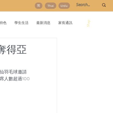
简
Thai
Urdu
Map
特色
學生生活
最新消息
家長通訊
奪得亞
仙羽毛球邀請
人數超過100