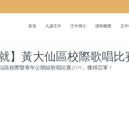
首頁
入讀王中
王中簡介
課程概覽
王中
就】黃大仙區校際歌唱比
仙區校際暨青年公開組歌唱比賽2019」獲得亞軍！