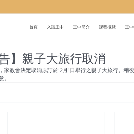
首頁
入讀王中
王中簡介
課程概覽
王中
告】親子大旅行取消
，家教會決定取消原訂於12月1日舉行之親子大旅行。稍
意。