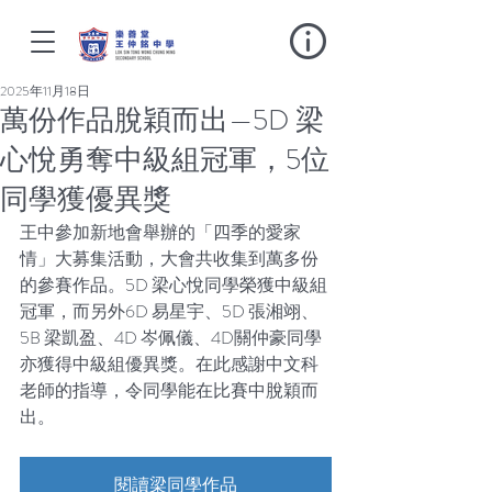
2025年11月18日
萬份作品脫穎而出—5D 梁
心悅勇奪中級組冠軍，5位
同學獲優異獎
王中參加新地會舉辦的「四季的愛家
情」大募集活動，大會共收集到萬多份
的參賽作品。5D 梁心悅同學榮獲中級組
冠軍，而另外6D 易星宇、5D 張湘翊、
5B 梁凱盈、4D 岑佩儀、4D關仲豪同學
亦獲得中級組優異獎。在此感謝中文科
老師的指導，令同學能在比賽中脫穎而
出。
閱讀梁同學作品