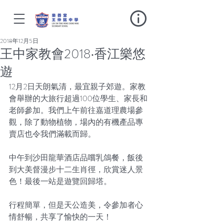
2018年12月5日
王中家教會2018‧香江樂悠
遊
12月2日天朗氣清，最宜親子郊遊。家教
會舉辦的大旅行超過100位學生、家長和
老師參加。我們上午前往嘉道理農場參
觀，除了動物植物，場內的有機產品專
賣店也令我們滿載而歸。
中午到沙田龍華酒店品嚐乳鴿餐，飯後
到大美督漫步十二生肖徑，欣賞迷人景
色！最後一站是遊覽回歸塔。
行程簡單，但是天公造美，令參加者心
情舒暢，共享了愉快的一天！