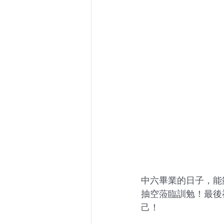
中六畢業的日子，能
抽空蒞臨訓勉！最後
己！