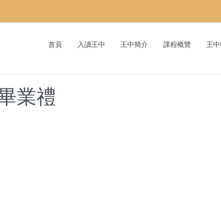
首頁
入讀王中
王中簡介
課程概覽
王中
畢業禮