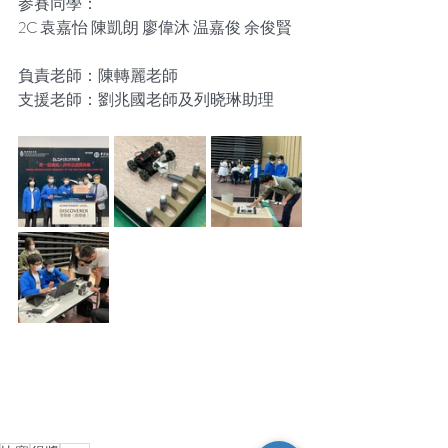
参賽同學：
2C 袁嘉怡 陳凱朗 廖偉沐 温嘉俊 余俊賢
負責老師：陳轉麗老師
支援老師：劉兆國老師及列晓琳助理