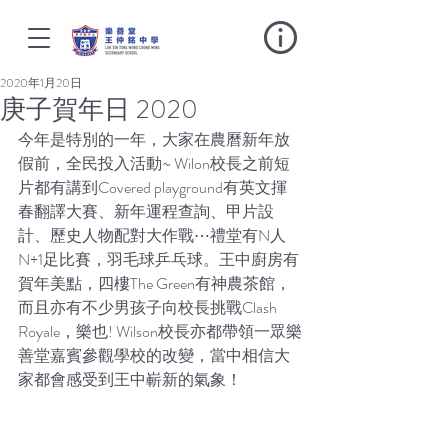
2020年1月20日
庚子賀年日 2020
今年是特別的一年，大家在農曆新年放
假前，全民投入活動~ Wilon校長之前短
片都有講到Covered playground有英文揮
春翻譯大賽、新年運程查詢、甲片設
計、歷史人物配對大作戰⋯禮堂有N人
N+1足比賽，羽毛球乒乓球。王中廚房有
賀年美點，四樓The Green有神農茶館，
而且亦有不少男孩子向校長挑戰Clash 
Royale，樂也! Wilson校長亦都帶領一眾樂
善堂嘉賓參觀學校的改變，當中相信大
家都會感受到王中嶄新的氣象！