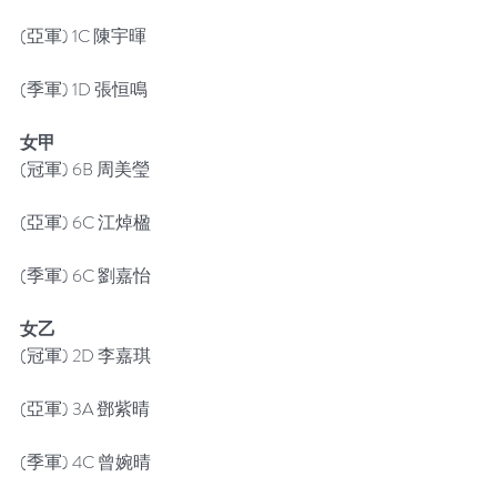
(亞軍) 1C 陳宇暉
(季軍) 1D 張恒鳴
女甲
(冠軍) 6B 周美瑩
(亞軍) 6C 江焯楹
(季軍) 6C 劉嘉怡
女乙
(冠軍) 2D 李嘉琪
(亞軍) 3A 鄧紫晴
(季軍) 4C 曾婉晴