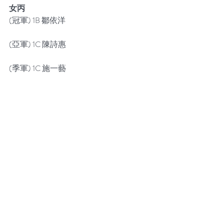
女丙
(冠軍) 1B 鄒依洋
(亞軍) 1C 陳詩惠
(季軍) 1C 施一藝