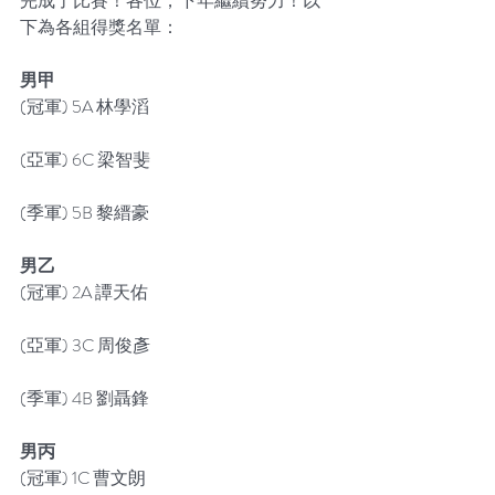
完成了比賽！各位，下年繼續努力！以
下為各組得獎名單：
男甲
(冠軍) 5A 林學滔
(亞軍) 6C 梁智斐
(季軍) 5B 黎縉豪
男乙
(冠軍) 2A 譚天佑
(亞軍) 3C 周俊彥
(季軍) 4B 劉聶鋒
男丙
(冠軍) 1C 曹文朗