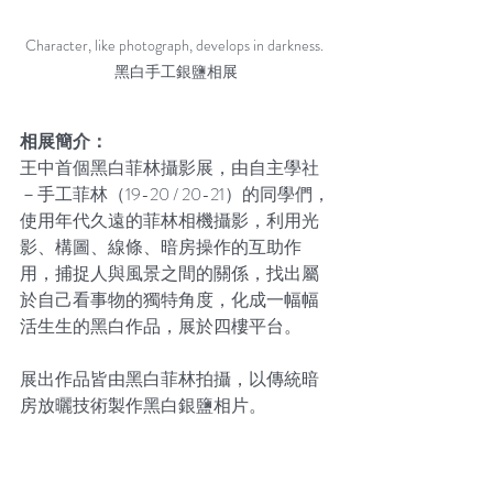
Character, like photograph, develops in darkness. 
黑白手工銀鹽相展
相展簡介：
王中首個黑白菲林攝影展，由自主學社
－手工菲林（19-20 / 20-21）的同學們，
使用年代久遠的菲林相機攝影，利用光
影、構圖、線條、暗房操作的互助作
用，捕捉人與風景之間的關係，找出屬
於自己看事物的獨特角度，化成一幅幅
活生生的黑白作品，展於四樓平台。
展出作品皆由黑白菲林拍攝，以傳統暗
房放曬技術製作黑白銀鹽相片。