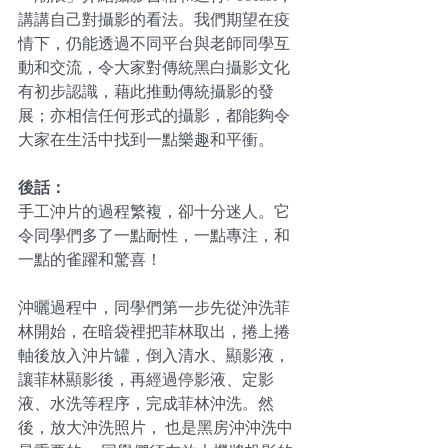
講講自己對攝影的看法。我們期望在疫
情下，仍能透過不同平台與老師同學互
動和交流，令大家對傳統黑白攝影文化
有初步認識，藉此推動傳統攝影的發
展；亦相信任何形式的攝影，都能夠令
大家在生活中找到一點樂趣和平衝。
後話：
手工沖片的過程繁複，卻十分迷人。它
令同學們多了一點耐性，一點專注，和
一點的雀躍和驚喜！
沖曬過程中，同學們第一步先從沖洗菲
林開始，在暗袋裡把菲林取出，捲上捲
軸後放入沖片罐，倒入清水、顯影液，
讓菲林顯影後，再經過停影液、定影
液、水洗等程序，完成菲林沖洗。然
後，放大沖洗照片， 也是黑房沖沖洗中