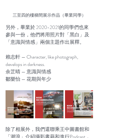
三至四的樓梯間展示作品（畢業同學）
另外，畢業於 2020-2021的同學們也來
參與一份，他們將用照片對「黑白」及
「意識與情感」兩個主題作出展釋。
賴志軒 — Character, like photograph, 
develops in darkness.
余芷晴 — 意識與情感
鄒樂怡 — 花期與年少
除了相展外，我們還聯乘王中圖書館和
「潮浪」介紹攝影書藉和進行Podcast，