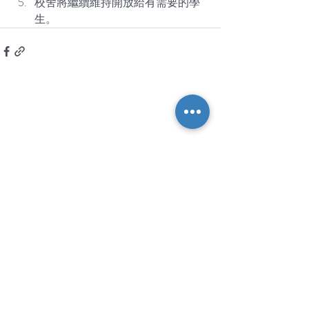
校舍將繼續維持開放給有需要的學
生。
© 樂善堂王仲銘中學・WCM