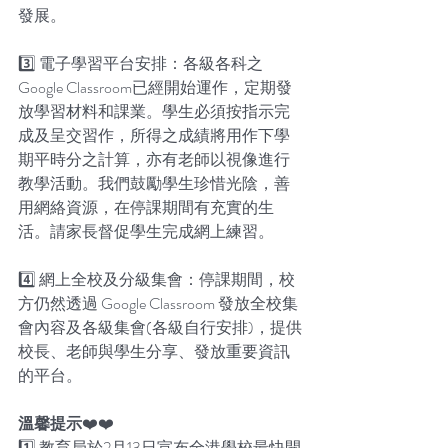
發展。
3️⃣ 電子學習平台安排：各級各科之 
Google Classroom已經開始運作，定期發
放學習材料和課業。學生必須按指示完
成及呈交習作，所得之成績將用作下學
期平時分之計算，亦有老師以視像進行
教學活動。我們鼓勵學生珍惜光陰，善
用網絡資源，在停課期間有充實的生
活。請家長督促學生完成網上練習。
4️⃣ 網上全校及分級集會：停課期間，校
方仍然透過 Google Classroom 發放全校集
會內容及各級集會(各級自行安排)，提供
校長、老師與學生分享、發放重要資訊
的平台。
溫馨提示
❤️❤️
1️⃣ 教育局於2月13日宣布全港學校最快開