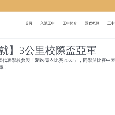
首頁
入讀王中
王中簡介
課程概覽
王中
就】3公里校際盃亞軍
8號代表學校參與「愛跑·青衣比賽2023」，同學於比賽中
軍！