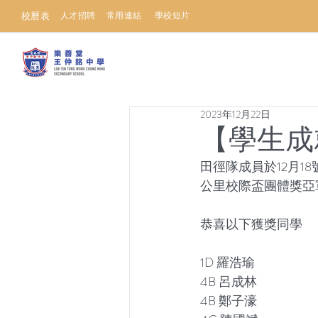
校曆表
人才招聘
常用連結
學校短片
2023年12月22日
【學生成
田徑隊成員於12月1
公里校際盃團體獎亞
恭喜以下獲獎同學
1D 羅浩瑜
4B 呂成林
4B 鄭子濠