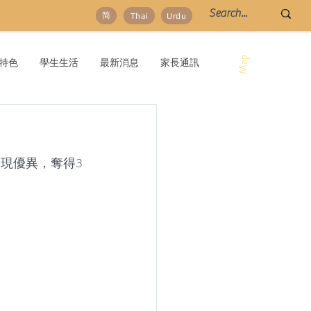
简
Thai
Urdu
Map
特色
學生生活
最新消息
家長通訊
表現優異，奪得3