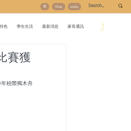
简
Thai
Urdu
Map
特色
學生生活
最新消息
家長通訊
比賽獲
3年校際獨木舟