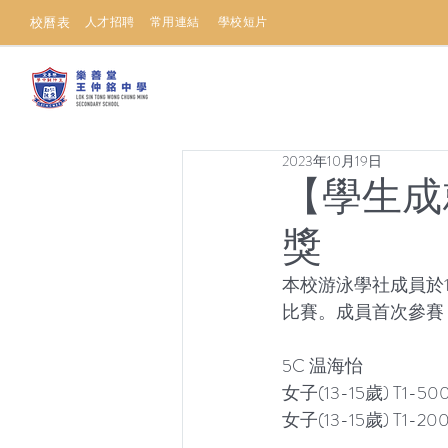
校曆表
人才招聘
常用連結
學校短片
2023年10月19日
【學生成
獎
本校游泳學社成員於1
比賽。成員首次參賽
5C 温海怡
女子(13-15歲) T1-5
女子(13-15歲) T1-2