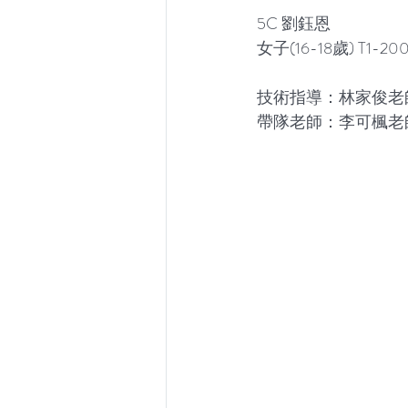
5C 劉鈺恩
女子(16-18歲) T1-2
技術指導：林家俊老
帶隊老師：李可楓老