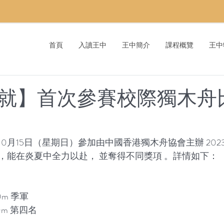
首頁
入讀王中
王中簡介
課程概覽
王中
就】首次參賽校際獨木舟
0月15日（星期日）參加由中國香港獨木舟協會主辦 202
，能在炎夏中全力以赴， 並奪得不同獎項 。詳情如下：
00m 季軍
00m 第四名