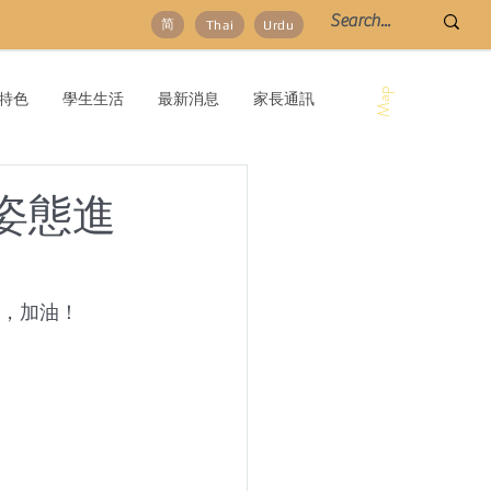
简
Thai
Urdu
Map
特色
學生生活
最新消息
家長通訊
姿態進
驕，加油！