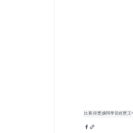
比賽
得獎
擴闊學習經歷
王