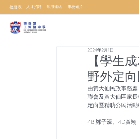
校曆表
人才招聘
常用連結
學校短片
2024年2月1日
【學生成
野外定向
由黃大仙民政事務處
聯會及黃大仙區家長
定向暨精叻公民活動
4B 鄭子濠、4D黃翊