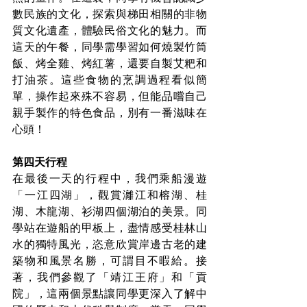
數民族的文化，探索與梯田相關的非物
質文化遺產，體驗民俗文化的魅力。而
這天的午餐，同學需學習如何燒製竹筒
飯、烤全雞、烤紅薯，還要自製艾粑和
打油茶。這些食物的烹調過程看似簡
單，操作起來殊不容易，但能品嚐自己
親手製作的特色食品，別有一番滋味在
心頭！
第四天行程
在最後一天的行程中，我們乘船漫遊
「一江四湖」，觀賞灕江和榕湖、桂
湖、木龍湖、衫湖四個湖泊的美景。同
學站在遊船的甲板上，盡情感受桂林山
水的獨特風光，恣意欣賞岸邊古老的建
築物和風景名勝，可謂目不暇給。接
著，我們參觀了「靖江王府」和「貢
院」，這兩個景點讓同學更深入了解中