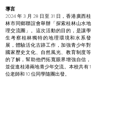
導言
2024 年 3 月 28 日至 31 日，香港廣西桂
林市同鄉聯誼會舉辦「探索桂林山水地
理交流團」。這次活動的目的，是讓學
生考察桂林獨特的地理環境和水系發
展，體驗活化古跡工作，加強青少年對
國家歷史文化、自然風光、教育制度等
的了解，幫助他們拓寬眼界增強自信，
並促進桂港兩地青少年交流。本校共有 1 
位老師和 10 位同學隨團出發。