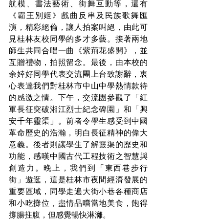
航模、書法藝術、街舞互動等，還有
《霸王別姬》戲曲反串及民族歌舞匯
演，精彩絕倫，讓人拍案叫絕，由此可
見桂林友校同學的多才多藝。接著兩地
師生共同合唱一曲《紫荊花盛開》，並
互贈禮物，拍照留念。最後，由本校的
余婞好同學代表交流團上台致謝辭，衷
心表達我們對桂林市中山中學熱情款待
的感激之情。下午，交流團參觀了「紅
軍長征突破湘江烈士紀念碑園」和「興
安千年靈渠」。前者令學生感受到中國
革命歷史的浩瀚，明白長征精神的偉大
意義。後者則讓學生了解靈渠的歷史和
功能，感嘆中國古代工程技術之智慧與
創造力。晚上，我們到「東西巷步行
街」遊逛，這是桂林市夜間經濟發展的
重要區域，同學走遍大街小巷各種商店
和小吃攤位，盡情品嚐當地美食，飽得
撐腸拄腹，但感覺暢快淋灕。