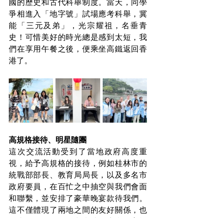
國的歷史和古代科舉制度。當天，同學
爭相進入「地字號」試場應考科舉，冀
能「三元及弟」，光宗耀祖，名垂青
史！可惜美好的時光總是感到太短，我
們在享用午餐之後，便乘坐高鐵返回香
港了。
高規格接待、明星隨團
這次交流活動受到了當地政府高度重
視，給予高規格的接待，例如桂林市的
統戰部部長、教育局局長，以及多名市
政府要員，在百忙之中抽空與我們會面
和聯繫，並安排了豪華晚宴款待我們。
這不僅體現了兩地之間的友好關係，也